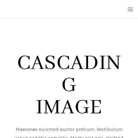
CASCADIN
G
IMAGE
Maecenas euismod auctor pretium. Vestibulum
varius sagittis convallis. Morbi nisl orci, eleifend